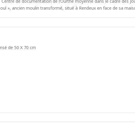
du Centre de documentation de l’Ourthe moyenne dans le cadre des Jou
ul », ancien moulin transformé, situé à Rendeux en face de sa maiso
ansé de 50 X 70 cm