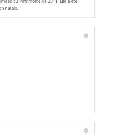
rnées du Patrimoine de 2011. Elle a été
n natale.